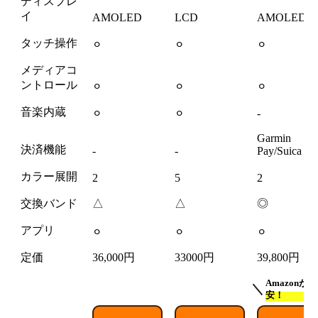
ディスプレ
イ
AMOLED
LCD
AMOLED
タッチ操作
⚪︎
⚪︎
⚪︎
メディアコ
ントロール
⚪︎
⚪︎
⚪︎
音楽内蔵
⚪︎
⚪︎
-
Garmin
決済機能
-
-
Pay/Suica
カラー展開
2
5
2
交換バンド
△
△
◎
アプリ
⚪︎
⚪︎
⚪︎
定価
36,000円
33000円
39,800円
Amazonが最
安！