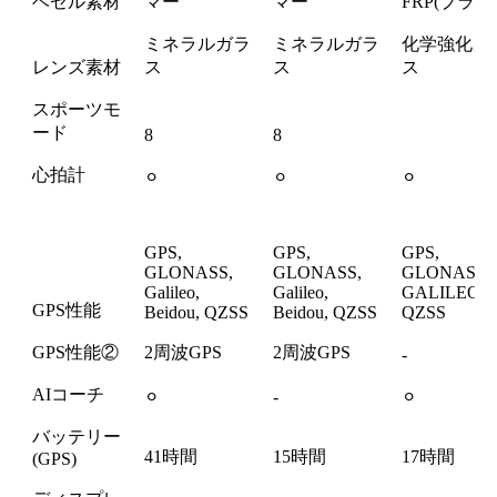
ベゼル素材
マー
マー
FRP(プラ)
ミネラルガラ
ミネラルガラ
化学強化ガ
レンズ素材
ス
ス
ス
スポーツモ
ード
8
8
心拍計
⚪︎
⚪︎
⚪︎
GPS,
GPS,
GPS,
GLONASS,
GLONASS,
GLONASS,
Galileo,
Galileo,
GALILEO,
GPS性能
Beidou, QZSS
Beidou, QZSS
QZSS
GPS性能②
2周波GPS
2周波GPS
-
AIコーチ
⚪︎
-
⚪︎
バッテリー
41時間
15時間
17時間
(GPS)