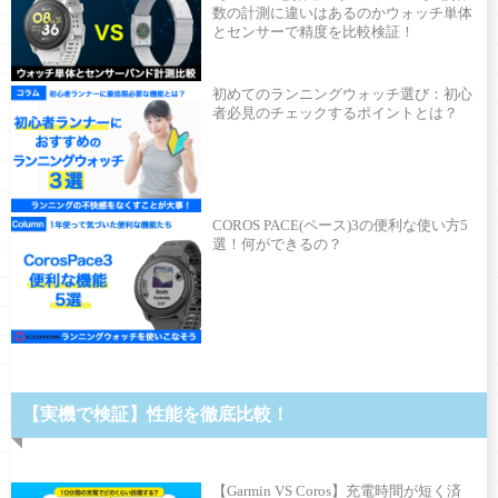
数の計測に違いはあるのかウォッチ単体
とセンサーで精度を比較検証！
初めてのランニングウォッチ選び：初心
者必見のチェックするポイントとは？
COROS PACE(ペース)3の便利な使い方5
選！何ができるの？
【実機で検証】性能を徹底比較！
【Garmin VS Coros】充電時間が短く済