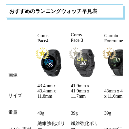
おすすめのランニングウォッチ早見表
Coros
Coros
Garmin
Pace３
Pace4
Forerunner 1
画像
43.4mm x
41.9mm x
43.4mm x
41.9mm x
43mm x 43
サイズ
11.8mm
11.7mm
x 11.6mm
重量
40g
39g
39g
繊維強化ポリ
繊維強化ポリ